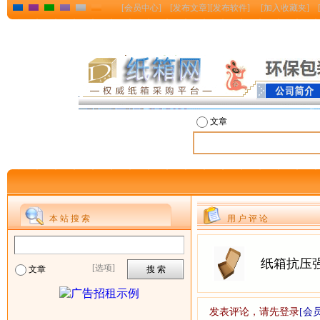
[
会员中心
] [
发布文章
][
发布软件
] [
加入收藏夹
] 
文章
本 站 搜 索
用 户 评 论
纸箱抗压
[选项]
文章
发表评论，请先登录
[会