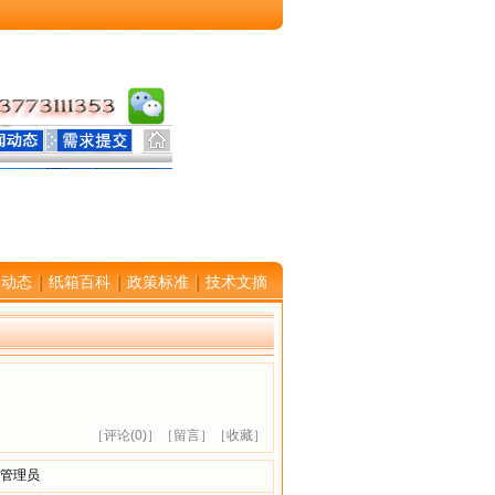
闻动态
纸箱百科
政策标准
技术文摘
［评论(
0)］
［留言］
［收藏］
管理员