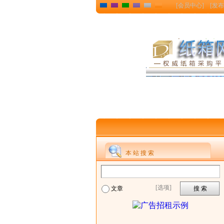
[
会员中心
] [
发布
本 站 搜 索
[选项]
文章