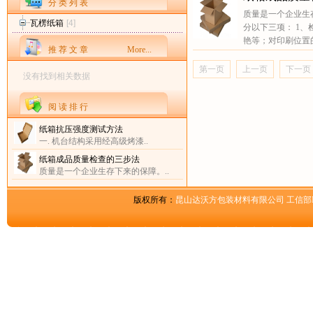
分 类 列 表
质量是一个企业生
瓦楞纸箱
[4]
分以下三项： 1
艳等；对印刷位置的
推 荐 文 章
More...
第一页
上一页
下一页
没有找到相关数据
阅 读 排 行
纸箱抗压强度测试方法
一. 机台结构采用经高级烤漆..
纸箱成品质量检查的三步法
质量是一个企业生存下来的保障。..
版权所有：
昆山达沃方包装材料有限公司
工信部I