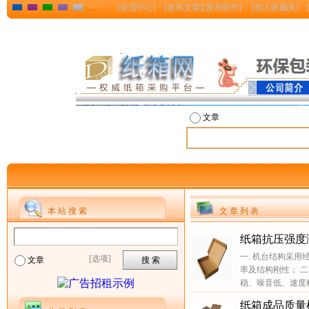
[
会员中心
] [
发布文章
][
发布软件
] [
加入收藏夹
] 
文章
本 站 搜 索
文 章 列 表
纸箱抗压强度
一. 机台结构采
[选项]
文章
率及结构刚性； 
稳、噪音低、速度精度
纸箱成品质量