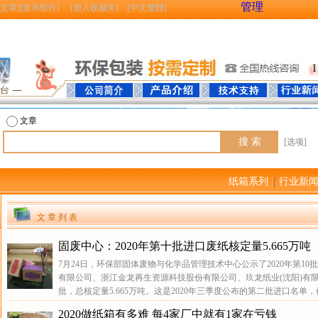
管理
文章
][
发布软件
] [
加入收藏夹
] [
中文繁體
]
文章
[选项]
纸箱系列
行业新
文 章 列 表
固废中心：2020年第十批进口废纸核定量5.665万吨
7月24日，环保部固体废物与化学品管理技术中心公示了2020年第1
有限公司、浙江金龙再生资源科技股份有限公司、玖龙纸业(沈阳)有
批，总核定量5.665万吨。这是2020年三季度公布的第二批进口名单，截
2020做纸箱有多难 每4家厂中就有1家在亏钱