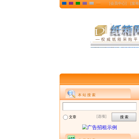
[
会员中心
] [
发布
本 站 搜 索
[选项]
文章