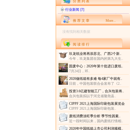
分 类 列 表
行业新闻
[7]
推 荐 文 章
More...
没有找到相关数据
阅 读 排 行
玖龙纸业将再添苏北、广西2个新..
今年，玖龙集团在国内的第九大生..
固废中心：2020年第十批进口废纸..
7月24日，环..
2020做纸箱有多难 每4家厂中就有..
日前，中国包装联合会发布了《2..
投资3.6亿建智能工厂，合兴包装将..
合兴包装拟以于河北省隆尧县..
CIPPF 2021上海国际印刷包装展览会
CIPPF 2021上海国际印刷包装..
废纸消费淡旺季分析 季节性因素..
近一段时间以来，国内废纸行情相..
2020年中国纸箱上市公司利润规模..