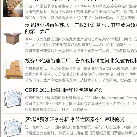
日前，中国包装联合会发布了《2020年1-6月纸和纸板容器制造行业
均出现负增长，例如行业累计主营业务收入同比增长-9.45%；规模以上
2020年上半年，做纸箱有多难！期待下半年能时来运转、生意兴隆吧！ 
玖龙纸业将再添苏北、广西2个新基地，有望成为领
的第一大厂
今年，玖龙集团在国内的第九大生产基地首次布局华中地区，同时，还
日，在“中国企业家俱乐部第47站理事互访——玖龙集团”的活动上
公司董事长张茵对前来参观玖龙纸业的来宾一行人说。 “随着网购的兴
投资3.6亿建智能工厂，合兴包装将在河北兴建纸包
合兴包装拟以于河北省隆尧县新设下属企业的名义实际承接实施。该项
发展方向和要求，立足资源节约和环境保护，探索建设一种符合“两型
节能环保、生产高效为发展原则，从技术创新、节能降耗、提高生产效
CIPPF 2021上海国际印刷包装展览会
CIPPF 2021上海国际印刷包装展览会 2021 Shanghai International Prin
公司主办的CIPPF 2021上海国际印刷包装展览会将于2021年08月16
印刷包装展览会致力于打造一站式的商..
废纸消费淡旺季分析 季节性因素今年表现偏弱
近一段时间以来，国内废纸行情相对疲弱。在与市场交流中，很多市
行情还是比较看好。 我们对近几年的废旧黄板纸月度消费量统计可以看