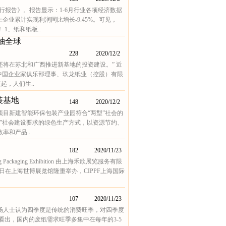
运行报告》。报告显示：1-6月行业各项经济数据
企业累计实现利润同比增长-9.45%。可见，
1、纸和纸板..
袖全球
228
2020/12/2
将在苏北和广西推进新基地的投资建设。” 近
，中国企业家俱乐部理事、玖龙纸业（控股）有限
起，人们生..
装基地
148
2020/12/2
目新建智能环保包装产业园符合“两型”社会的
”社会建设要求的绿色生产方式，以资源节约、
率和产品..
182
2020/11/23
ting Packaging Exhibition 由上海禾欣展览服务有限
-18日在上海世博展览馆隆重举办，CIPPF上海国际
107
2020/11/23
场人士认为四季度是传统的消费旺季，对四季度
出，国内的废纸需求旺季多集中在每年的3-5